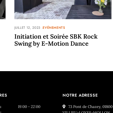
JUILLET 12, 2023
EVÉNEMENTS
Initiation et Soirée SBK Rock
Swing by E-Motion Dance
RES
NOTRE ADRESSE
u
19:00 - 22:00
73 Pont de Chazey, 01800
i
VILLIEU-LOYES-MOLLON