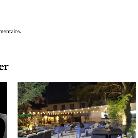
e
mentaire.
er